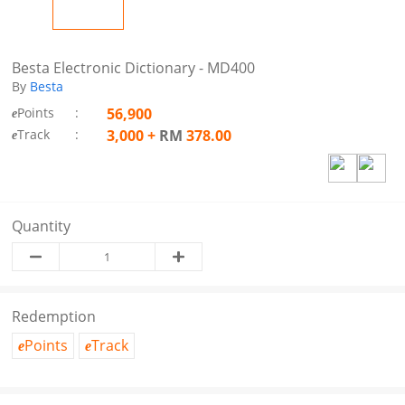
Besta Electronic Dictionary - MD400
By
Besta
Points
:
56,900
e
Track
:
3,000
+
RM
378.00
e
Quantity
Redemption
Points
Track
e
e